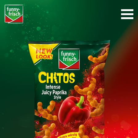
Navigation überspringen
STARTSEITE
PRODUKT-VIELFALT
SORTIMENT
funny-frisch
KONTAKT
HEIDIS SPECIAL EDITION
SHOP