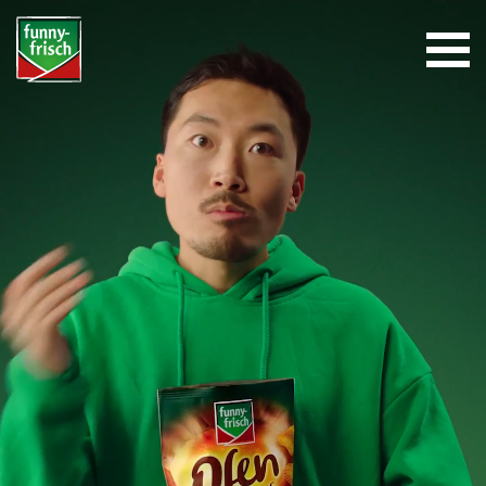
Navigation überspringen
STARTSEITE
PRODUKT-VIELFALT
SORTIMENT
funny-frisch
KONTAKT
HEIDIS SPECIAL EDITION
SHOP