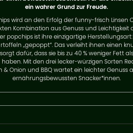
ein wahrer Grund zur Freude.
ips wird an den Erfolg der funny-frisch Linsen C
kten Kombination aus Genuss und Leichtigkeit 
 popchips ist ihre einzigartige Herstellungsart: A
rtoffeln „gepoppt”. Das verleiht ihnen einen knu
orgt dafür, dass sie bis zu 40 % weniger Fett 
s haben. Mit den drei lecker-würzigen Sorten Red
& Onion und BBQ wartet ein leichter Genuss a
© 2026 Intersnack Deutschland SE
ernährungsbewussten Snacker*innen.