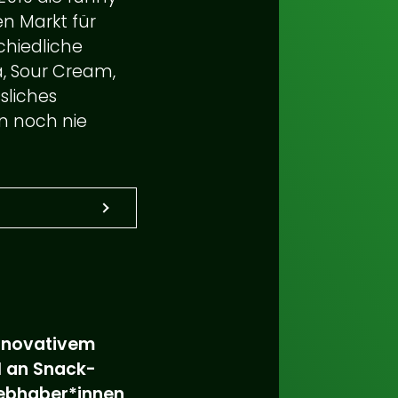
en Markt für
schiedliche
a, Sour Cream,
sliches
n noch nie
innovativem
l an Snack-
liebhaber*innen