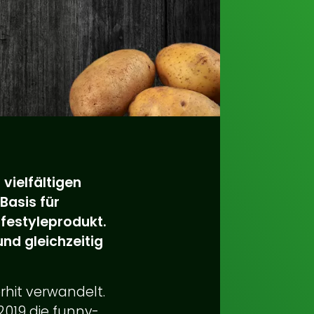
 vielfältigen
Basis für
ifestyleprodukt.
nd gleichzeitig
rhit verwandelt.
2019 die funny-