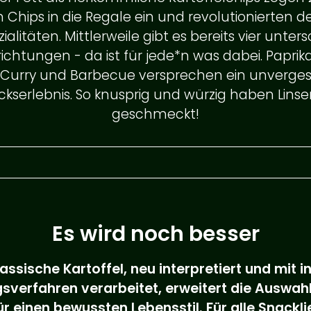
en Chips in die Regale ein und revolutionierten d
alitäten. Mittlerweile gibt es bereits vier unter
htungen - da ist für jede*n was dabei. Paprik
Curry und Barbecue versprechen ein unverges
ingen
serlebnis. So knusprig und würzig haben Linse
geschmeckt!
IELFALT
ch
Es wird noch besser
CIAL EDITION
lassische Kartoffel, neu interpretiert und mit 
gsverfahren verarbeitet, erweitert die Auswah
ür einen bewussten Lebensstil. Für alle Snack